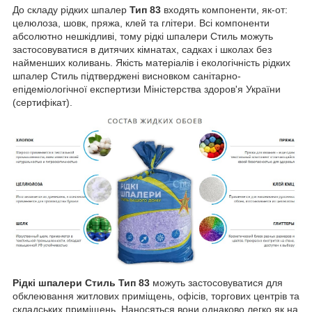
До складу рідких шпалер
Тип 83
входять компоненти, як-от:
целюлоза, шовк, пряжа, клей та глітери. Всі компоненти
абсолютно нешкідливі, тому рідкі шпалери Стиль можуть
застосовуватися в дитячих кімнатах, садках і школах без
найменших коливань. Якість матеріалів і екологічність рідких
шпалер Стиль підтверджені висновком санітарно-
епідеміологічної експертизи Міністерства здоров'я України
(сертифікат).
Рідкі шпалери Стиль Тип 83
можуть застосовуватися для
обклеювання житлових приміщень, офісів, торгових центрів та
складських приміщень. Наносяться вони однаково легко як на