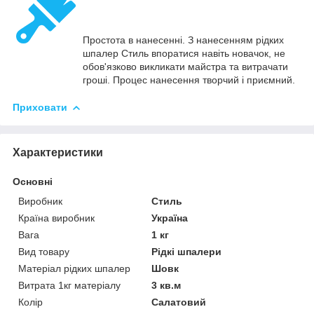
Простота в нанесенні. З нанесенням рідких
шпалер Стиль впоратися навіть новачок, не
обов'язково викликати майстра та витрачати
гроші. Процес нанесення творчий і приємний.
Приховати
Характеристики
Основні
Виробник
Стиль
Країна виробник
Україна
Вага
1 кг
Вид товару
Рідкі шпалери
Матеріал рідких шпалер
Шовк
Витрата 1кг матеріалу
3 кв.м
Колір
Салатовий