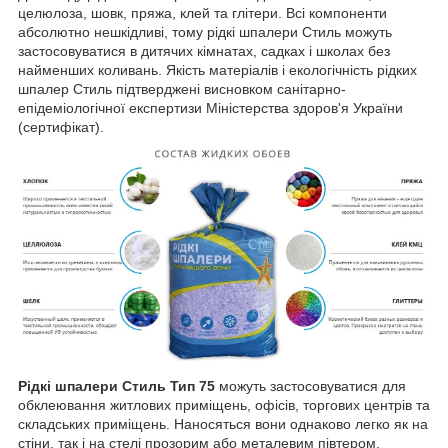
целюлоза, шовк, пряжа, клей та глітери. Всі компоненти
абсолютно нешкідливі, тому рідкі шпалери Стиль можуть
застосовуватися в дитячих кімнатах, садках і школах без
найменших коливань. Якість матеріалів і екологічність рідких
шпалер Стиль підтверджені висновком санітарно-
епідеміологічної експертизи Міністерства здоров'я України
(сертифікат).
Рідкі шпалери Стиль Тип 75
можуть застосовуватися для
обклеювання житлових приміщень, офісів, торгових центрів та
складських приміщень. Наносяться вони однаково легко як на
стіни, так і на стелі прозорим або металевим півтером.