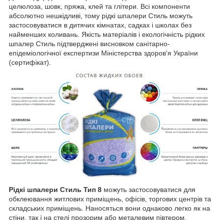
целюлоза, шовк, пряжа, клей та глітери. Всі компоненти
абсолютно нешкідливі, тому рідкі шпалери Стиль можуть
застосовуватися в дитячих кімнатах, садках і школах без
найменших коливань. Якість матеріалів і екологічність рідких
шпалер Стиль підтверджені висновком санітарно-
епідеміологічної експертизи Міністерства здоров'я України
(сертифікат).
Рідкі шпалери Стиль Тип 8
можуть застосовуватися для
обклеювання житлових приміщень, офісів, торгових центрів та
складських приміщень. Наносяться вони однаково легко як на
стіни, так і на стелі прозорим або металевим півтером.