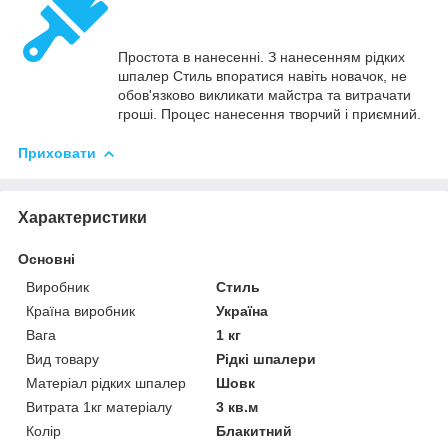
Простота в нанесенні. З нанесенням рідких
шпалер Стиль впоратися навіть новачок, не
обов'язково викликати майстра та витрачати
гроші. Процес нанесення творчий і приємний.
Приховати
Характеристики
Основні
Виробник
Стиль
Країна виробник
Україна
Вага
1 кг
Вид товару
Рідкі шпалери
Матеріал рідких шпалер
Шовк
Витрата 1кг матеріалу
3 кв.м
Колір
Блакитний