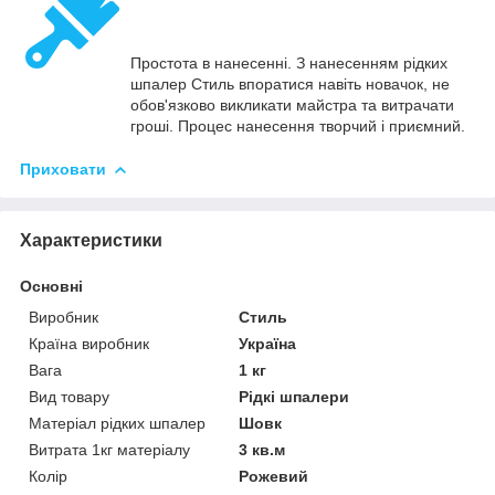
Простота в нанесенні. З нанесенням рідких
шпалер Стиль впоратися навіть новачок, не
обов'язково викликати майстра та витрачати
гроші. Процес нанесення творчий і приємний.
Приховати
Характеристики
Основні
Виробник
Стиль
Країна виробник
Україна
Вага
1 кг
Вид товару
Рідкі шпалери
Матеріал рідких шпалер
Шовк
Витрата 1кг матеріалу
3 кв.м
Колір
Рожевий