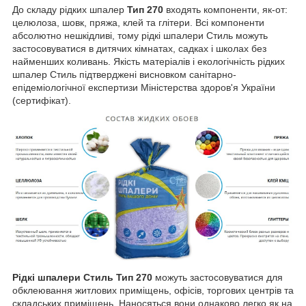
До складу рідких шпалер
Тип 270
входять компоненти, як-от:
целюлоза, шовк, пряжа, клей та глітери. Всі компоненти
абсолютно нешкідливі, тому рідкі шпалери Стиль можуть
застосовуватися в дитячих кімнатах, садках і школах без
найменших коливань. Якість матеріалів і екологічність рідких
шпалер Стиль підтверджені висновком санітарно-
епідеміологічної експертизи Міністерства здоров'я України
(сертифікат).
Рідкі шпалери Стиль Тип 270
можуть застосовуватися для
обклеювання житлових приміщень, офісів, торгових центрів та
складських приміщень. Наносяться вони однаково легко як на