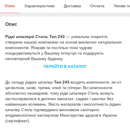
Опис
Характеристики
Доставка
Оплата
Умови п
Опис
Рідкі шпалери Стиль Тип 243
— унікальне покриття,
створене нашою компанією на основі виключно натуральних
компонентів. Яскраві та постільні тони чудово
поєднуватимуться у Вашому інтер'єрі та подарують
неповторний Вашому будинку.
ПЕРЕЙТИ В КАТАЛОГ
До складу рідких шпалер
Тип 243
входять компоненти, як-от:
целюлоза, шовк, пряжа, клей та глітери. Всі компоненти
абсолютно нешкідливі, тому рідкі шпалери Стиль можуть
застосовуватися в дитячих кімнатах, садках і школах без
найменших коливань. Якість матеріалів і екологічність рідких
шпалер Стиль підтверджені висновком санітарно-
епідеміологічної експертизи Міністерства здоров'я України
(сертифікат).