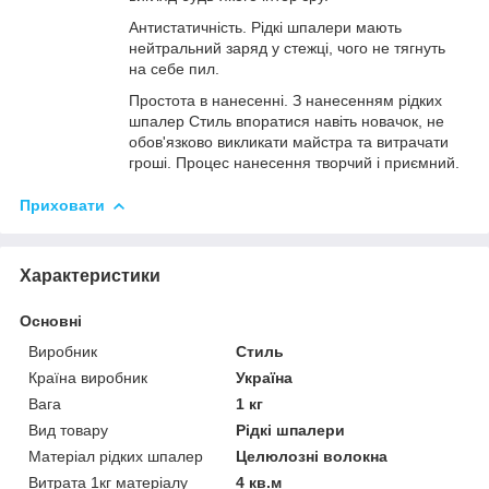
Антистатичність. Рідкі шпалери мають
нейтральний заряд у стежці, чого не тягнуть
на себе пил.
Простота в нанесенні. З нанесенням рідких
шпалер Стиль впоратися навіть новачок, не
обов'язково викликати майстра та витрачати
гроші. Процес нанесення творчий і приємний.
Приховати
Характеристики
Основні
Виробник
Стиль
Країна виробник
Україна
Вага
1 кг
Вид товару
Рідкі шпалери
Матеріал рідких шпалер
Целюлозні волокна
Витрата 1кг матеріалу
4 кв.м