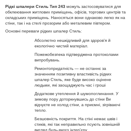
Рідкі шпалери Стиль Тип 243
можуть застосовуватися для
обклеювання житлових приміщень, офісів, торгових центрів та
складських приміщень. Наносяться вони однаково легко як на
стіни, так і на стелі прозорим або металевим півтером.
Основні переваги рідких шпалер Стиль:
Абсолютно нешкідливий для здоров'я й
екологічно чистий матеріал.
Пожежобезпека підтверджена протоколами
випробувань.
Ремонтопридатність — не останнє за
значенням позитивну властивість рідких
шпалер Стиль, яке буде високо оцінене
людьми, які заощаджують час і гроші
Додаткове утеплення й шумопоглинання. У
зимову пору доторкнувшись до стіни Ви
відчуєте не холод стіни, а приємні, зігріваючі
тепло.
Безшовність покриття. На стіні немає швів і
стиків, які так неправильно псують зовнішній
вигляд будь-якого інтер'єру.